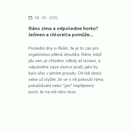
08
09
2025
Ráno zima a odpoledne horko?
Ječmen a chlorella pomůže…
Poslední dny si říkám, že je to zas pro
organismus pěkná zkouška. Ráno, když
jdu ven, je chladno, někdy až lezavo, a
odpoledne zase slunce praží, jako by
bylo léto v plném proudu. Od lidí okolo
sebe už slyším, že se o ně pokouší rýma,
pokašlávání nebo "jen" nepříjemný
pocit, že na mě něco leze.