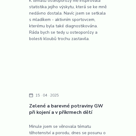
K tématu osteoporózy mě inspirovala
statistika jejího výskytu, která se ke mně
nedávno dostala. Navíc jsem se setkala
s mladíkem - aktivním sportovcem,
kterému byla také diagnostikována.
Ráda bych se tedy u osteoporózy a
bolesti kloubů trochu zastavila.
15
04
2025
Zelené a barevné potraviny GW
při kojení a v příkrmech dětí
Minule jsem se věnovala tématu
těhotenství a porodu, dnes se posunu o