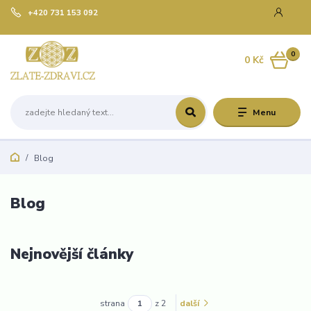
+420 731 153 092
0
0 Kč
Menu
Blog
Blog
Nejnovější články
strana
z 2
další