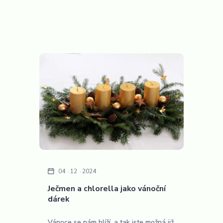
04
12
2024
Ječmen a chlorella jako vánoční
dárek
Vánoce se nám blíží, a tak jste možná již