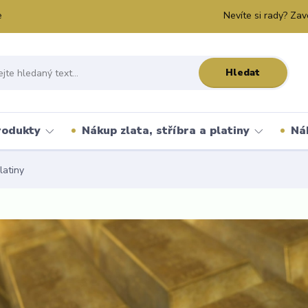
Nevíte si rady? Zav
e
Hledat
rodukty
Nákup zlata, stříbra a platiny
Ná
latiny