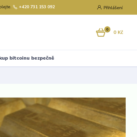
olejte.
+420 731 153 092
Přihlášení
0
0 Kč
kup bitcoinu bezpečně