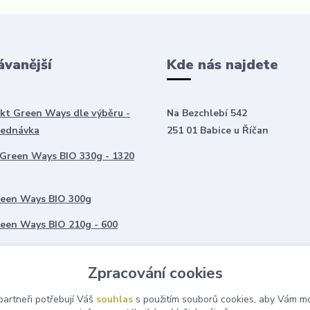
ávanější
Kde nás najdete
kt Green Ways dle výběru -
Na Bezchlebí 542
jednávka
251 01 Babice u Říčan
 Green Ways BIO 330g - 1320
een Ways BIO 300g
een Ways BIO 210g - 600
í do reálného zlata, stříbra a
Zpracování cookies
artneři potřebují Váš
souhlas
s použitím souborů cookies, aby Vám mo