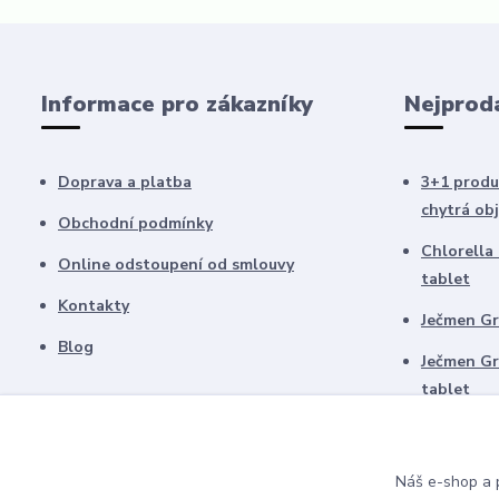
Informace pro zákazníky
Nejprod
Doprava a platba
3+1 produ
chytrá ob
Obchodní podmínky
Chlorella
Online odstoupení od smlouvy
tablet
Kontakty
Ječmen Gr
Blog
Ječmen Gr
tablet
Odkaz na oficiální stránky Green Ways
Investován
platiny
Náš e-shop a p
Šárka Kubelková - finanční poradkyně