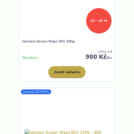
Až - 25 %
Ječmen Green Ways BIO 300g
cena od
900 Kč
Skladem
/
ks
Zvolit variantu
Doprava ZDARMA