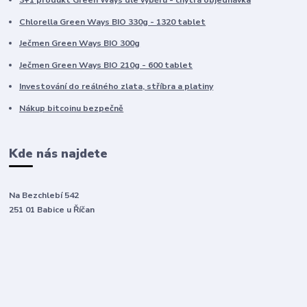
3+1 produkt Green Ways dle výběru - chytrá objednávka
Chlorella Green Ways BIO 330g - 1320 tablet
Ječmen Green Ways BIO 300g
Ječmen Green Ways BIO 210g - 600 tablet
Investování do reálného zlata, stříbra a platiny
Nákup bitcoinu bezpečně
Kde nás najdete
Na Bezchlebí 542
251 01 Babice u Říčan