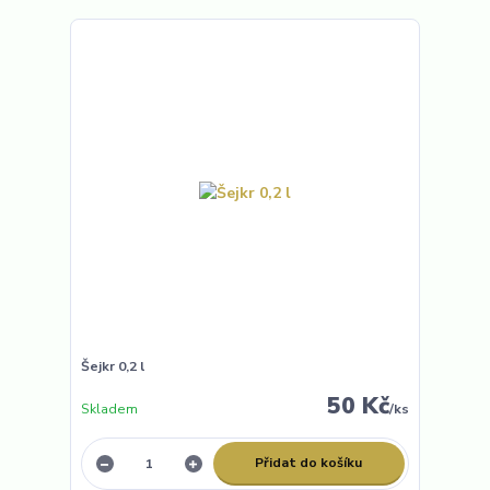
Šejkr 0,2 l
50 Kč
Skladem
/
ks
Přidat do košíku