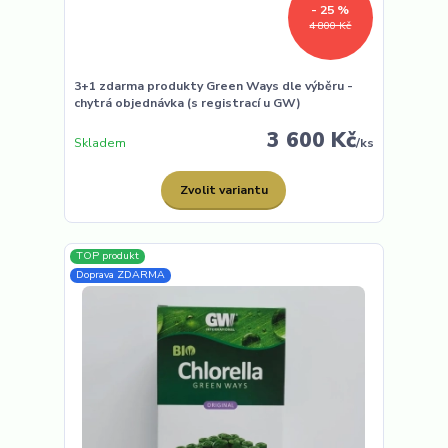
- 25 %
4 800 Kč
3+1 zdarma produkty Green Ways dle výběru -
chytrá objednávka (s registrací u GW)
3 600 Kč
Skladem
/
ks
Zvolit variantu
TOP produkt
Doprava ZDARMA