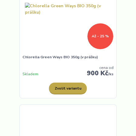
Až - 25 %
Chlorella Green Ways BIO 350g (v prášku)
cena od
900 Kč
Skladem
/
ks
Zvolit variantu