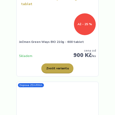
Až - 25 %
Ječmen Green Ways BIO 210g - 600 tablet
cena od
900 Kč
Skladem
/
ks
Zvolit variantu
Doprava ZDARMA