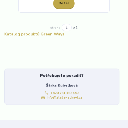
Detail
strana
z 1
Katalog produktů Green Ways
Potřebujete poradit?
Šárka Kubelková
+420 731 153 092
info@zlate-zdravi.cz