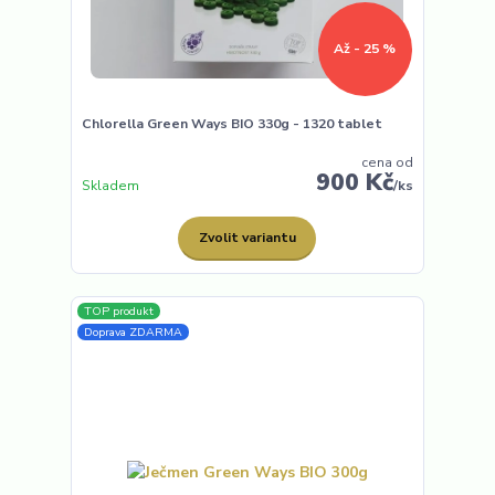
Až - 25 %
Chlorella Green Ways BIO 330g - 1320 tablet
cena od
900 Kč
Skladem
/
ks
Zvolit variantu
TOP produkt
Doprava ZDARMA