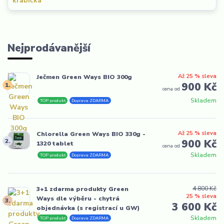
Nejprodávanější
Až 25 % sleva
Ječmen Green Ways BIO 300g
900 Kč
1.
cena od
Skladem
TOP produkt
Doprava ZDARMA
Až 25 % sleva
Chlorella Green Ways BIO 330g -
2.
900 Kč
1320 tablet
cena od
Skladem
TOP produkt
Doprava ZDARMA
4 800 Kč
3+1 zdarma produkty Green
25 % sleva
Ways dle výběru - chytrá
3.
3 600 Kč
objednávka (s registrací u GW)
Skladem
TOP produkt
Doprava ZDARMA