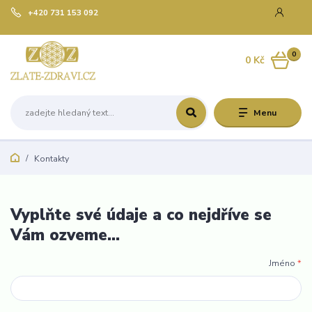
+420 731 153 092
0
0 Kč
Menu
Kontakty
Vyplňte své údaje a co nejdříve se
Vám ozveme...
Jméno
*