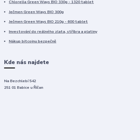
Chlorella Green Ways BIO 330g - 1320 tablet
Ječmen Green Ways BIO 300g
Ječmen Green Ways BIO 210g - 600 tablet
Investování do reálného zlata, stříbra a platiny
Nákup bitcoinu bezpečně
Kde nás najdete
Na Bezchlebí 542
251 01 Babice u Říčan