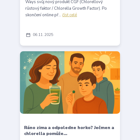
Ways svůj nový produkt CGF (Chlorellový
růstový faktor / Chlorella Growth Factor). Po
skončení online př...
číst celé
06
11
2025
Ráno zima a odpoledne horko? Ječmen a
chlorella pomůže…