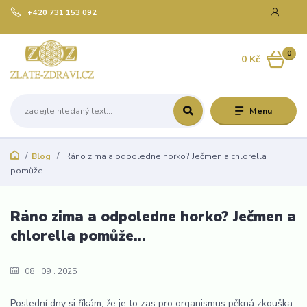
+420 731 153 092
0
0 Kč
Menu
Blog
Ráno zima a odpoledne horko? Ječmen a chlorella
pomůže…
Ráno zima a odpoledne horko? Ječmen a
chlorella pomůže…
08
09
2025
Poslední dny si říkám, že je to zas pro organismus pěkná zkouška.