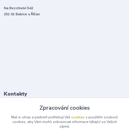
Na Bezchlebí 542
251 01 Babice u Říčan
Kontakty
Zpracování cookies
Šárka Kubelková
+420 731 153 092
Náš e-shop a partneři potřebují Váš
souhlas
s použitím souborů
cookies, aby Vám mohli zobrazovat informace týkající se Vašich
zájmů.
info@zlate-zdravi.cz