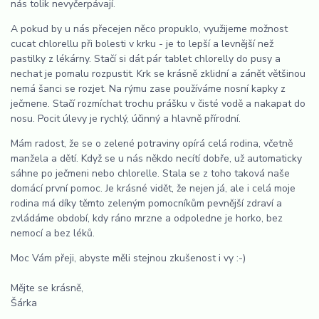
nás tolik nevyčerpávají.
A pokud by u nás přecejen něco propuklo, využijeme možnost
cucat chlorellu při bolesti v krku - je to lepší a levnější než
pastilky z lékárny. Stačí si dát pár tablet chlorelly do pusy a
nechat je pomalu rozpustit. Krk se krásně zklidní a zánět většinou
nemá šanci se rozjet. Na rýmu zase používáme nosní kapky z
ječmene. Stačí rozmíchat trochu prášku v čisté vodě a nakapat do
nosu. Pocit úlevy je rychlý, účinný a hlavně přírodní.
Mám radost, že se o zelené potraviny opírá celá rodina, včetně
manžela a dětí. Když se u nás někdo necítí dobře, už automaticky
sáhne po ječmeni nebo chlorelle. Stala se z toho taková naše
domácí první pomoc. Je krásné vidět, že nejen já, ale i celá moje
rodina má díky těmto zeleným pomocníkům pevnější zdraví a
zvládáme období, kdy ráno mrzne a odpoledne je horko, bez
nemocí a bez léků.
Moc Vám přeji, abyste měli stejnou zkušenost i vy :-)
Mějte se krásně,
Šárka