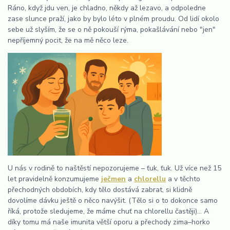
Ráno, když jdu ven, je chladno, někdy až lezavo, a odpoledne
zase slunce praží, jako by bylo léto v plném proudu. Od lidí okolo
sebe už slyším, že se o ně pokouší rýma, pokašlávání nebo "jen"
nepříjemný pocit, že na mě něco leze.
U nás v rodině to naštěstí nepozorujeme – ťuk, ťuk. Už více než 15
let pravidelně konzumujeme
ječmen
a
chlorellu
a v těchto
přechodných obdobích, kdy tělo dostává zabrat, si klidně
dovolíme dávku ještě o něco navýšit. (Tělo si o to dokonce samo
říká, protože sledujeme, že máme chuť na chlorellu častěji)… A
díky tomu má naše imunita větší oporu a přechody zima–horko