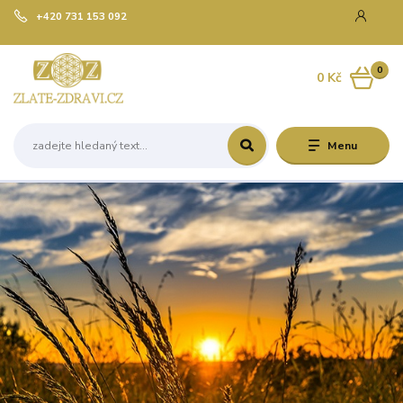
+420 731 153 092
0
0 Kč
Menu