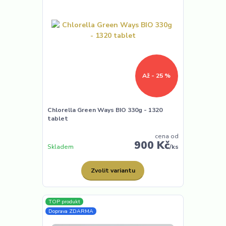
Až - 25 %
Chlorella Green Ways BIO 330g - 1320
tablet
cena od
900 Kč
Skladem
/
ks
Zvolit variantu
TOP produkt
Doprava ZDARMA