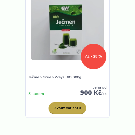
Až - 25 %
Ječmen Green Ways BIO 300g
cena od
900 Kč
Skladem
/
ks
Zvolit variantu