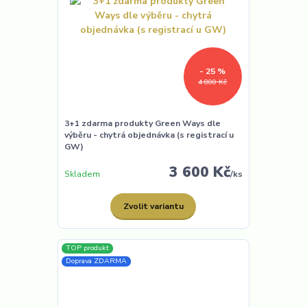
- 25 %
4 800 Kč
3+1 zdarma produkty Green Ways dle
výběru - chytrá objednávka (s registrací u
GW)
3 600 Kč
Skladem
/
ks
Zvolit variantu
TOP produkt
Doprava ZDARMA