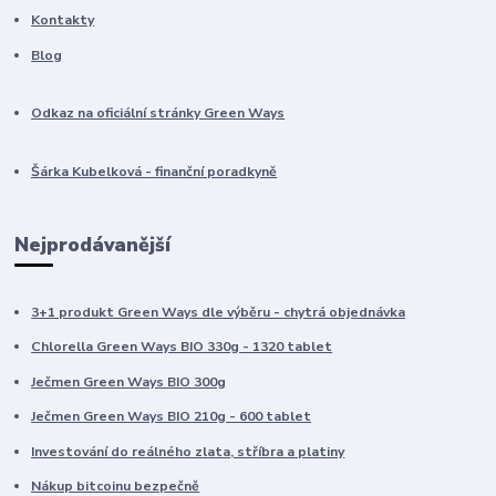
Kontakty
Blog
Odkaz na oficiální stránky Green Ways
Šárka Kubelková - finanční poradkyně
Nejprodávanější
3+1 produkt Green Ways dle výběru - chytrá objednávka
Chlorella Green Ways BIO 330g - 1320 tablet
Ječmen Green Ways BIO 300g
Ječmen Green Ways BIO 210g - 600 tablet
Investování do reálného zlata, stříbra a platiny
Nákup bitcoinu bezpečně