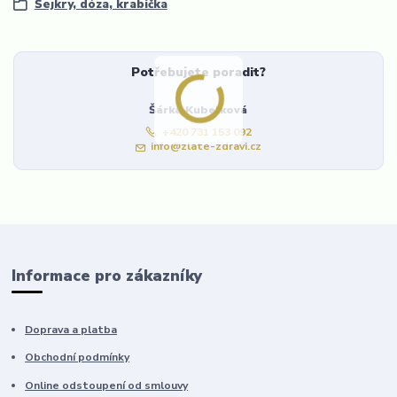
Šejkry, dóza, krabička
Potřebujete poradit?
Šárka Kubelková
+420 731 153 092
info@zlate-zdravi.cz
Informace pro zákazníky
Doprava a platba
Obchodní podmínky
Online odstoupení od smlouvy