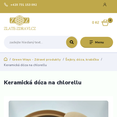
+420 731 153 092
0
0 Kč
Menu
Green Ways - Zdravé produkty
Šejkry, dóza, krabička
Keramická dóza na chlorellu
Keramická dóza na chlorellu