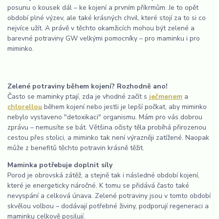
posunu o kousek dál – ke kojení a prvním příkrmům. Je to opět
období plné výzev, ale také krásných chvil, které stojí za to si co
nejvíce užít. A právě v těchto okamžicích mohou být zelené a
barevné potraviny GW velkými pomocníky – pro maminku i pro
miminko.
Zelené potraviny během kojení? Rozhodně ano!
Často se maminky ptají, zda je vhodné začít s
ječmenem
a
chlorellou
během kojení nebo jestli je lepší počkat, aby miminko
nebylo vystaveno "detoxikaci" organismu. Mám pro vás dobrou
zprávu – nemusíte se bát. Většina očisty těla probíhá přirozenou
cestou přes stolici, a miminko tak není výrazněji zatížené. Naopak
může z benefitů těchto potravin krásně těžit.
Maminka potřebuje doplnit síly
Porod je obrovská zátěž, a stejně tak i následné období kojení,
které je energeticky náročné. K tomu se přidává často také
nevyspání a celková únava. Zelené potraviny jsou v tomto období
skvělou volbou – dodávají potřebné živiny, podporují regeneraci a
maminku celkově posilují.