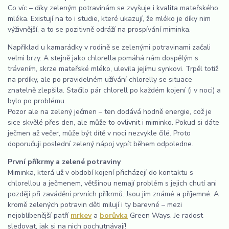
Co víc – díky zeleným potravinám se zvyšuje i kvalita mateřského
mléka. Existují na to i studie, které ukazují, že mléko je díky nim
výživnější, a to se pozitivně odráží na prospívání miminka.
Například u kamarádky v rodině se zelenými potravinami začali
velmi brzy. A stejně jako chlorella pomáhá nám dospělým s
trávením, skrze mateřské mléko, ulevila jejímu synkovi. Trpěl totiž
na prdíky, ale po pravidelném užívání chlorelly se situace
znatelně zlepšila. Stačilo pár chlorell po každém kojení (i v noci) a
bylo po problému.
Pozor ale na zelený ječmen – ten dodává hodně energie, což je
sice skvělé přes den, ale může to ovlivnit i miminko. Pokud si dáte
ječmen až večer, může být dítě v noci nezvykle čilé. Proto
doporučuji poslední zelený nápoj vypít během odpoledne.
První příkrmy a zelené potraviny
Miminka, která už v období kojení přicházejí do kontaktu s
chlorellou a ječmenem, většinou nemají problém s jejich chutí ani
později při zavádění prvních příkrmů. Jsou jim známé a příjemné. A
kromě zelených potravin děti milují i ty barevné – mezi
nejoblíbenější patří
mrkev
a
borůvka
Green Ways. Je radost
sledovat, jak si na nich pochutnávají!