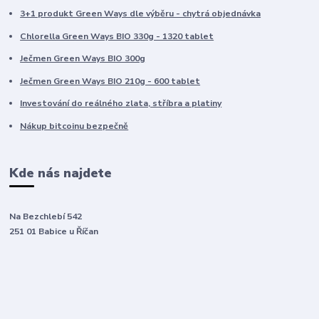
3+1 produkt Green Ways dle výběru - chytrá objednávka
Chlorella Green Ways BIO 330g - 1320 tablet
Ječmen Green Ways BIO 300g
Ječmen Green Ways BIO 210g - 600 tablet
Investování do reálného zlata, stříbra a platiny
Nákup bitcoinu bezpečně
Kde nás najdete
Na Bezchlebí 542
251 01 Babice u Říčan