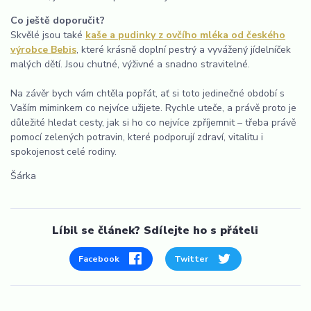
Co ještě doporučit?
Skvělé jsou také
kaše a pudinky z ovčího mléka od českého
výrobce Bebis
, které krásně doplní pestrý a vyvážený jídelníček
malých dětí. Jsou chutné, výživné a snadno stravitelné.
Na závěr bych vám chtěla popřát, ať si toto jedinečné období s
Vaším miminkem co nejvíce užijete. Rychle uteče, a právě proto je
důležité hledat cesty, jak si ho co nejvíce zpříjemnit – třeba právě
pomocí zelených potravin, které podporují zdraví, vitalitu i
spokojenost celé rodiny.
Šárka
Líbil se článek? Sdílejte ho s přáteli
Facebook
Twitter