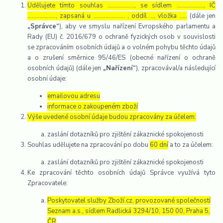
Udělujete tímto souhlas ……………..., se sídlem ………………, IČ
………………., zapsaná u ………………… , oddíl …, vložka …..
(dále jen
„Správce“
), aby ve smyslu nařízení Evropského parlamentu a
Rady (EU) č. 2016/679 o ochraně fyzických osob v souvislosti
se zpracováním osobních údajů a o volném pohybu těchto údajů
a o zrušení směrnice 95/46/ES (obecné nařízení o ochraně
osobních údajů) (dále jen
„Nařízení“
), zpracovával/a následující
osobní údaje:
emailovou adresu
informace o zakoupeném zboží
Výše uvedené osobní údaje budou zpracovány za účelem:
zaslání dotazníků pro zjištění zákaznické spokojenosti
Souhlas udělujete na zpracování po dobu
60 dní
a to za účelem:
zaslání dotazníků pro zjištění zákaznické spokojenosti
Ke zpracování těchto osobních údajů Správce využívá tyto
Zpracovatele:
Poskytovatel služby Zboží.cz, provozované společností
Seznam a.s., sídlem Radlická 3294/10, 150 00, Praha 5,
ČR