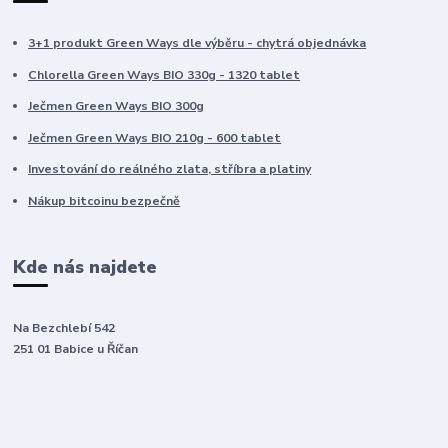
3+1 produkt Green Ways dle výběru - chytrá objednávka
Chlorella Green Ways BIO 330g - 1320 tablet
Ječmen Green Ways BIO 300g
Ječmen Green Ways BIO 210g - 600 tablet
Investování do reálného zlata, stříbra a platiny
Nákup bitcoinu bezpečně
Kde nás najdete
Na Bezchlebí 542
251 01 Babice u Říčan