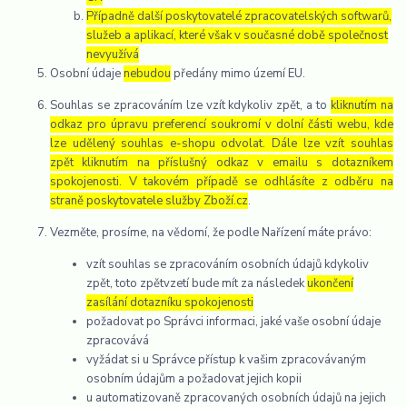
Případně další poskytovatelé zpracovatelských softwarů,
služeb a aplikací, které však v současné době společnost
nevyužívá
Osobní údaje
nebudou
předány mimo území EU.
Souhlas se zpracováním lze vzít kdykoliv zpět, a to
kliknutím na
odkaz pro úpravu preferencí soukromí v dolní části webu, kde
lze udělený souhlas e-shopu odvolat. Dále lze vzít souhlas
zpět kliknutím na příslušný odkaz v emailu s dotazníkem
spokojenosti. V takovém případě se odhlásíte z odběru na
straně poskytovatele služby Zboží.cz
.
Vezměte, prosíme, na vědomí, že podle Nařízení máte právo:
vzít souhlas se zpracováním osobních údajů kdykoliv
zpět, toto zpětvzetí bude mít za následek
ukončení
zasílání dotazníku spokojenosti
požadovat po Správci informaci, jaké vaše osobní údaje
zpracovává
vyžádat si u Správce přístup k vašim zpracovávaným
osobním údajům a požadovat jejich kopii
u automatizovaně zpracovaných osobních údajů na jejich