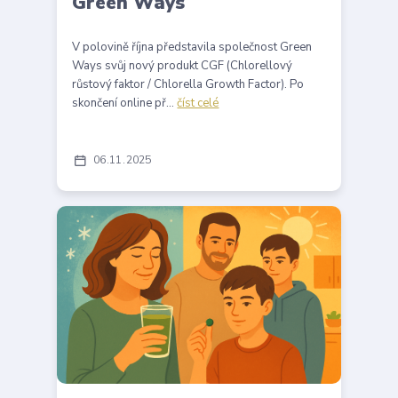
Green Ways
V polovině října představila společnost Green
Ways svůj nový produkt CGF (Chlorellový
růstový faktor / Chlorella Growth Factor). Po
skončení online př...
číst celé
06
11
2025