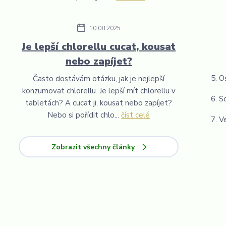
10.08.2025
Je lepší chlorellu cucat, kousat
nebo zapíjet?
O
Často dostávám otázku, jak je nejlepší
konzumovat chlorellu. Je lepší mít chlorellu v
S
tabletách? A cucat ji, kousat nebo zapíjet?
Nebo si pořídit chlo...
číst celé
V
Zobrazit všechny články