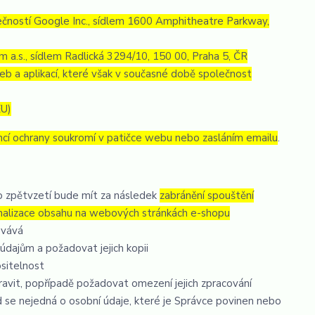
ností Google Inc., sídlem 1600 Amphitheatre Parkway,
 a.s., sídlem Radlická 3294/10, 150 00, Praha 5, ČR
eb a aplikací, které však v současné době společnost
EU)
ncí ochrany soukromí v patičce webu nebo zasláním emailu
.
to zpětvzetí bude mít za následek
zabránění spouštění
onalizace obsahu na webových stránkách e-shopu
ovává
údajům a požadovat jejich kopii
ositelnost
avit, popřípadě požadovat omezení jejich zpracování
 se nejedná o osobní údaje, které je Správce povinen nebo