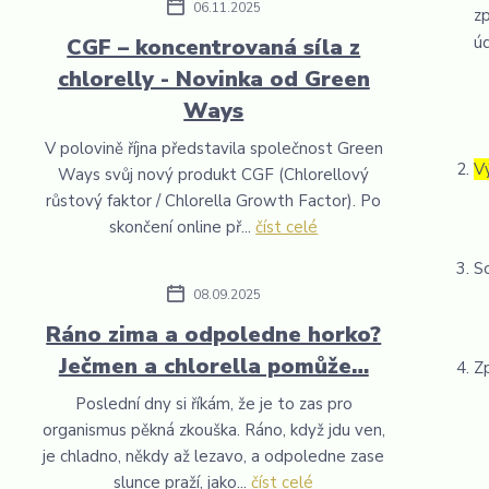
06.11.2025
z
úd
CGF – koncentrovaná síla z
chlorelly - Novinka od Green
Ways
V polovině října představila společnost Green
V
Ways svůj nový produkt CGF (Chlorellový
růstový faktor / Chlorella Growth Factor). Po
skončení online př...
číst celé
S
08.09.2025
Ráno zima a odpoledne horko?
Ječmen a chlorella pomůže…
Z
Poslední dny si říkám, že je to zas pro
organismus pěkná zkouška. Ráno, když jdu ven,
je chladno, někdy až lezavo, a odpoledne zase
slunce praží, jako...
číst celé