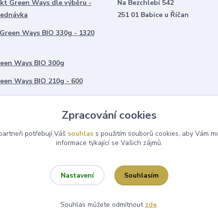
kt Green Ways dle výběru -
Na Bezchlebí 542
jednávka
251 01 Babice u Říčan
 Green Ways BIO 330g - 1320
een Ways BIO 300g
een Ways BIO 210g - 600
í do reálného zlata, stříbra a
Zpracování cookies
artneři potřebují Váš
souhlas
s použitím souborů cookies, aby Vám mo
coinu bezpečně
informace týkající se Vašich zájmů.
Souhlasím
Nastavení
Souhlas můžete odmítnout
zde
.