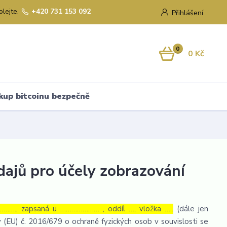
olejte.
+420 731 153 092
Přihlášení
0
0 Kč
kup bitcoinu bezpečně
ajů pro účely zobrazování
……., zapsaná u ………………… , oddíl …, vložka …..
(dále jen
 (EU) č. 2016/679 o ochraně fyzických osob v souvislosti se