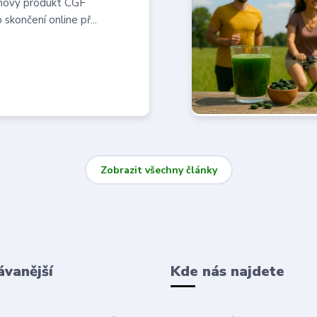
j nový produkt CGF
skončení online př...
Zobrazit všechny články
ávanější
Kde nás najdete