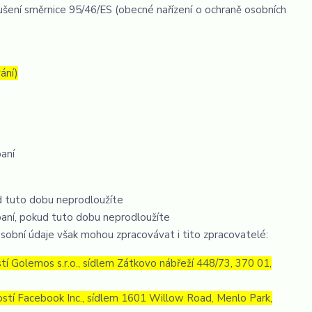
šení směrnice 95/46/ES (obecné nařízení o ochraně osobních
ání)
paní
d tuto dobu neprodloužíte
paní, pokud tuto dobu neprodloužíte
sobní údaje však mohou zpracovávat i tito zpracovatelé:
 Golemos s.r.o., sídlem Zátkovo nábřeží 448/73, 370 01,
tí Facebook Inc., sídlem 1601 Willow Road, Menlo Park,