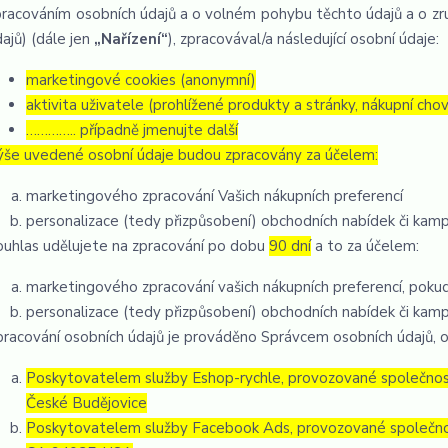
pracováním osobních údajů a o volném pohybu těchto údajů a o zru
ajů) (dále jen
„Nařízení“
), zpracovával/a následující osobní údaje:
marketingové cookies (anonymní)
aktivita uživatele (prohlížené produkty a stránky, nákupní chov
………….. případně jmenujte další
ýše uvedené osobní údaje budou zpracovány za účelem:
marketingového zpracování Vašich nákupních preferencí
personalizace (tedy přizpůsobení) obchodních nabídek či kam
ouhlas udělujete na zpracování po dobu
90 dní
a to za účelem:
marketingového zpracování vašich nákupních preferencí, poku
personalizace (tedy přizpůsobení) obchodních nabídek či kam
pracování osobních údajů je prováděno Správcem osobních údajů, o
Poskytovatelem služby Eshop-rychle, provozované společností
České Budějovice
Poskytovatelem služby Facebook Ads, provozované společnos