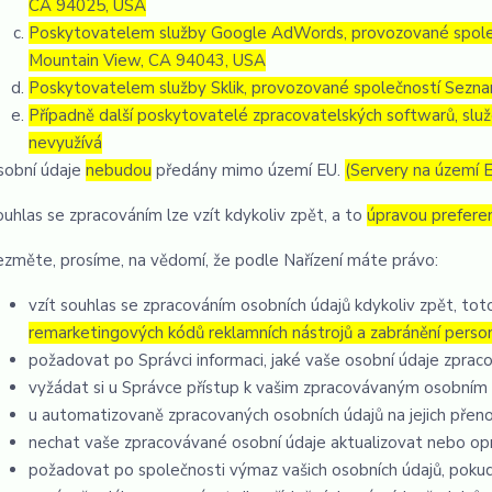
CA 94025, USA
Poskytovatelem služby Google AdWords, provozované společ
Mountain View, CA 94043, USA
Poskytovatelem služby Sklik, provozované společností Seznam
Případně další poskytovatelé zpracovatelských softwarů, služ
nevyužívá
sobní údaje
nebudou
předány mimo území EU.
(Servery na území 
ouhlas se zpracováním lze vzít kdykoliv zpět, a to
úpravou prefere
ezměte, prosíme, na vědomí, že podle Nařízení máte právo:
vzít souhlas se zpracováním osobních údajů kdykoliv zpět, to
remarketingových kódů reklamních nástrojů a zabránění pers
požadovat po Správci informaci, jaké vaše osobní údaje zprac
vyžádat si u Správce přístup k vašim zpracovávaným osobním 
u automatizovaně zpracovaných osobních údajů na jejich přen
nechat vaše zpracovávané osobní údaje aktualizovat nebo opr
požadovat po společnosti výmaz vašich osobních údajů, pokud