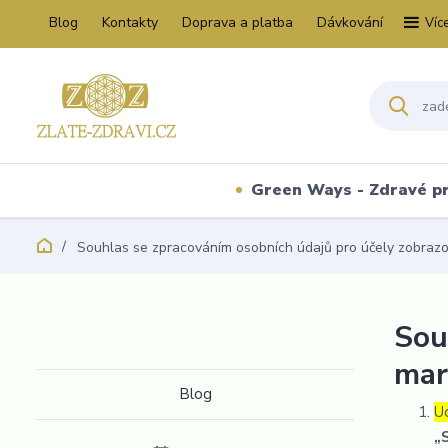
Blog
Kontakty
Doprava a platba
Dávkování
Víc
Green Ways - Zdravé p
Souhlas se zpracováním osobních údajů pro účely zobraz
Sou
mar
Blog
U
„