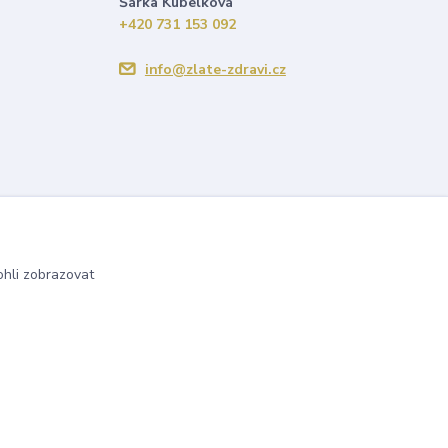
Šárka Kubelková
+420 731 153 092
info@zlate-zdravi.cz
hli zobrazovat
Vytvořeno na
Eshop-rychle.cz