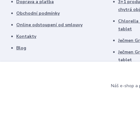
Doprava a platba
3+1 produ
chytrá ob
Obchodní podmínky
Chlorella
Online odstoupení od smlouvy
tablet
Kontakty
Ječmen Gr
Blog
Ječmen Gr
tablet
Odkaz na oficiální stránky Green Ways
Investován
platiny
Náš e-shop a p
Šárka Kubelková - finanční poradkyně
Nákup bit