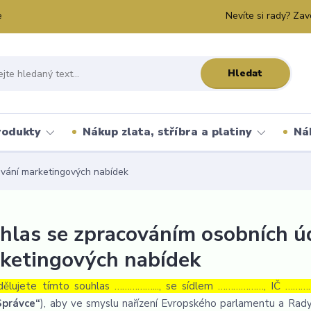
Nevíte si rady? Zav
e
Hledat
rodukty
Nákup zlata, stříbra a platiny
Ná
ování marketingových nabídek
hlas se zpracováním osobních úd
ketingových nabídek
dělujete tímto souhlas ……………..., se sídlem ………………, IČ …………
Správce“
), aby ve smyslu nařízení Evropského parlamentu a Rady