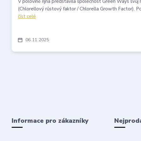
V polovině října představila společnost Green Ways svů
(Chlorellový růstový faktor / Chlorella Growth Factor). Po 
číst celé
06
11
2025
Informace pro zákazníky
Nejprod