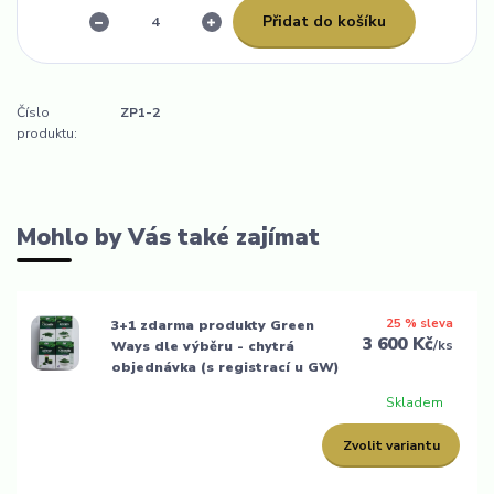
Přidat do košíku
Číslo
ZP1-2
produktu:
Mohlo by Vás také zajímat
25 % sleva
3+1 zdarma produkty Green
3 600 Kč
/
ks
Ways dle výběru - chytrá
objednávka (s registrací u GW)
Skladem
Zvolit variantu