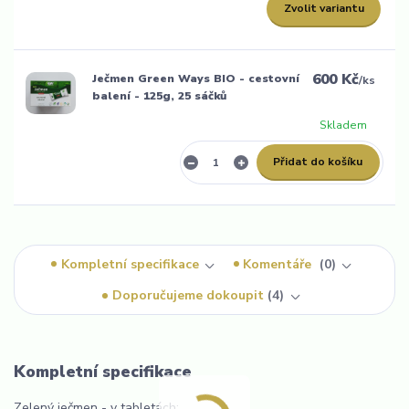
Zvolit variantu
600 Kč
Ječmen Green Ways BIO - cestovní
/
ks
balení - 125g, 25 sáčků
Skladem
Přidat do košíku
Kompletní specifikace
Komentáře
0
Doporučujeme dokoupit
4
Kompletní specifikace
Zelený ječmen - v tabletách: