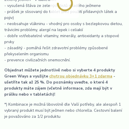
- vysušená šťáva ze zelených listů mladého ječmene
- prášek je slisovaný do tablet (bez použití přídavných látek a
pojiv)
- neobsahuje vlákninu - vhodný pro osoby s bezlepkovou dietou,
trávicími problémy, alergií na lepek i celiakií
- dobře vstřebatelné vitamíny, minerály, antioxidanty a stopové
prvky
- zásaditý - pomáhá řešit zdravotní problémy způsobené
překyselením organismu
- prevence civilizačních onemocnění.
Objednat můžete jednotlivě nebo si vyberte 4 produkty
Green Ways a využijte
chytrou objednávku 3+1 zdarma
-
ušetříte tak až 25 %. Do poznámky uveďte, o které 4
produkty máte zájem (včetně informace, zda mají být v
prášku nebo v tabletách)!
*) Kombinace je možná libovolně dle Vaší potřeby, ale alespoň 1
vybraný produkt musí být ječmen nebo chlorella. Cestovní balení
je považováno za 1/2 produktu