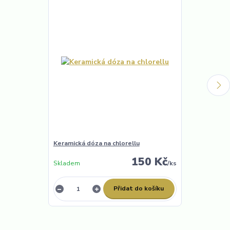
Keramická dóza na chlorellu
Cestovní krab
150 Kč
Skladem
/
ks
Skladem
Přidat do košíku