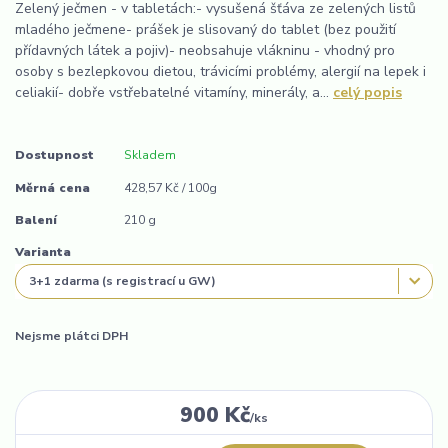
Zelený ječmen - v tabletách:- vysušená šťáva ze zelených listů
mladého ječmene- prášek je slisovaný do tablet (bez použití
přídavných látek a pojiv)- neobsahuje vlákninu - vhodný pro
osoby s bezlepkovou dietou, trávicími problémy, alergií na lepek i
celiakií- dobře vstřebatelné vitamíny, minerály, a...
celý popis
Dostupnost
Skladem
Měrná cena
428,57 Kč / 100g
Balení
210 g
Varianta
Nejsme plátci DPH
900 Kč
/
ks