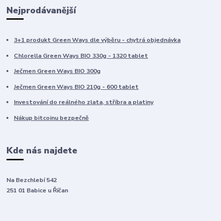
Nejprodávanější
3+1 produkt Green Ways dle výběru - chytrá objednávka
Chlorella Green Ways BIO 330g - 1320 tablet
Ječmen Green Ways BIO 300g
Ječmen Green Ways BIO 210g - 600 tablet
Investování do reálného zlata, stříbra a platiny
Nákup bitcoinu bezpečně
Kde nás najdete
Na Bezchlebí 542
251 01 Babice u Říčan