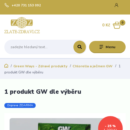
+420 731 153 092
0
0 Kč
Menu
Green Ways - Zdravé produkty
Chlorella a ječmen GW
1
produkt GW dle výběru
1 produkt GW dle výběru
Doprava ZDARMA
- 25 %