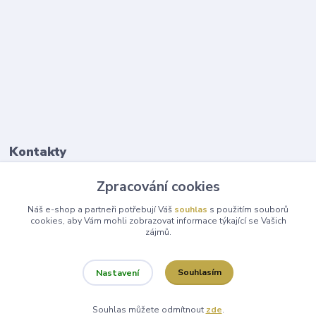
Kontakty
Zpracování cookies
Šárka Kubelková
+420 731 153 092
Náš e-shop a partneři potřebují Váš
souhlas
s použitím souborů
cookies, aby Vám mohli zobrazovat informace týkající se Vašich
zájmů.
info@zlate-zdravi.cz
Souhlasím
Nastavení
Souhlas můžete odmítnout
zde
.
Vytvořeno na
Eshop-rychle.cz