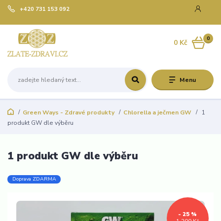
+420 731 153 092
0
0 Kč
Menu
Green Ways - Zdravé produkty
Chlorella a ječmen GW
1
produkt GW dle výběru
1 produkt GW dle výběru
Doprava ZDARMA
- 25 %