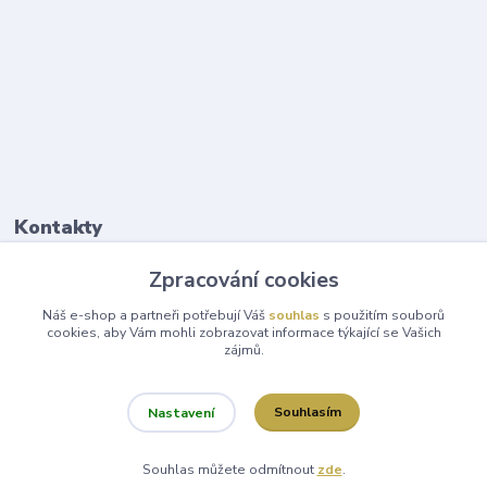
Kontakty
Zpracování cookies
Šárka Kubelková
+420 731 153 092
Náš e-shop a partneři potřebují Váš
souhlas
s použitím souborů
cookies, aby Vám mohli zobrazovat informace týkající se Vašich
zájmů.
info@zlate-zdravi.cz
Souhlasím
Nastavení
Souhlas můžete odmítnout
zde
.
Vytvořeno na
Eshop-rychle.cz