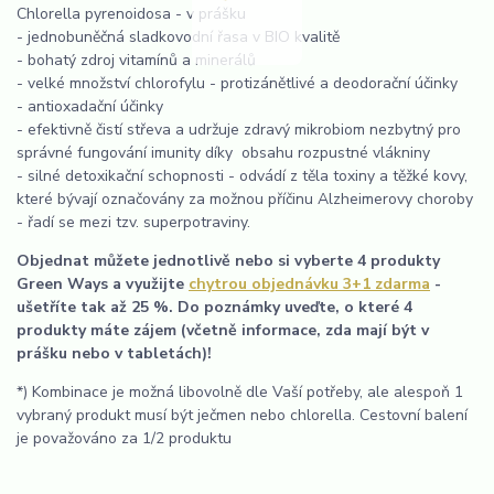
Chlorella pyrenoidosa - v prášku
- jednobuněčná sladkovodní řasa v BIO kvalitě
- bohatý zdroj vitamínů a minerálů
- velké množství chlorofylu - protizánětlivé a deodorační účinky
- antioxadační účinky
- efektivně čistí střeva a udržuje zdravý mikrobiom nezbytný pro
správné fungování imunity díky obsahu rozpustné vlákniny
- silné detoxikační schopnosti - odvádí z těla toxiny a těžké kovy,
které bývají označovány za možnou příčinu Alzheimerovy choroby
- řadí se mezi tzv. superpotraviny.
Objednat můžete jednotlivě nebo si vyberte 4 produkty
Green Ways a využijte
chytrou objednávku 3+1 zdarma
-
ušetříte tak až 25 %. Do poznámky uveďte, o které 4
produkty máte zájem (včetně informace, zda mají být v
prášku nebo v tabletách)!
*) Kombinace je možná libovolně dle Vaší potřeby, ale alespoň 1
vybraný produkt musí být ječmen nebo chlorella. Cestovní balení
je považováno za 1/2 produktu