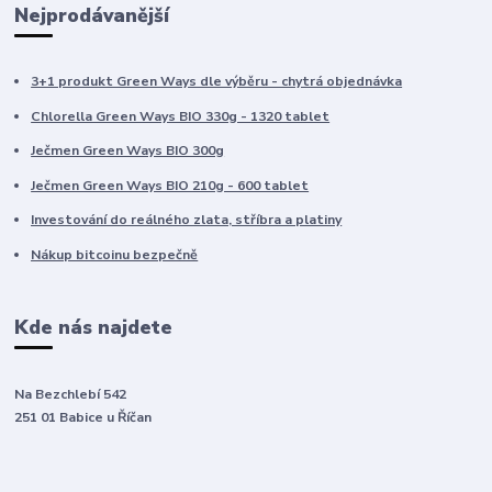
Nejprodávanější
3+1 produkt Green Ways dle výběru - chytrá objednávka
Chlorella Green Ways BIO 330g - 1320 tablet
Ječmen Green Ways BIO 300g
Ječmen Green Ways BIO 210g - 600 tablet
Investování do reálného zlata, stříbra a platiny
Nákup bitcoinu bezpečně
Kde nás najdete
Na Bezchlebí 542
251 01 Babice u Říčan