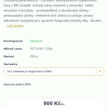
Chlorella pyrenoidosa - v prášku- jednobuněčná sladkovodní
řasa v BIO kvalitě- bohatý zdroj vitamínů a minerálů- velké
množství chlorofylu - protizánětlivé a deodorační účinky-
antioxadační účinky- efektivně čistí střeva a udržuje zdravý
mikrobiom nezbytný pro správné fungování imunity díky obsahu
...
celý popis
Dostupnost
Skladem
Měrná cena
257,14 Kč / 100g
Balení
350 g
Varianta
Nejsme plátci DPH
900 Kč
/
ks