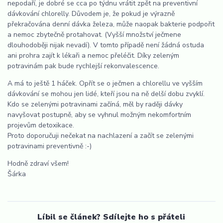
nepodaří, je dobré se cca po týdnu vrátit zpět na preventivní
dávkování chlorelly. Důvodem je, že pokud je výrazně
překračována denní dávka železa, může naopak bakterie podpořit
a nemoc zbytečně protahovat. (Vyšší množství ječmene
dlouhodoběji nijak nevadí). V tomto případě není žádná ostuda
ani prohra zajít k lékaři a nemoc přeléčit. Díky zeleným
potravinám pak bude rychlejší rekonvalescence.
A má to ještě 1 háček. Opřít se o ječmen a chlorellu ve vyšším
dávkování se mohou jen lidé, kteří jsou na ně delší dobu zvyklí.
Kdo se zelenými potravinami začíná, měl by raději dávky
navyšovat postupně, aby se vyhnul možným nekomfortním
projevům detoxikace.
Proto doporučuji nečekat na nachlazení a začít se zelenými
potravinami preventivně :-)
Hodně zdraví všem!
Šárka
Líbil se článek? Sdílejte ho s přáteli