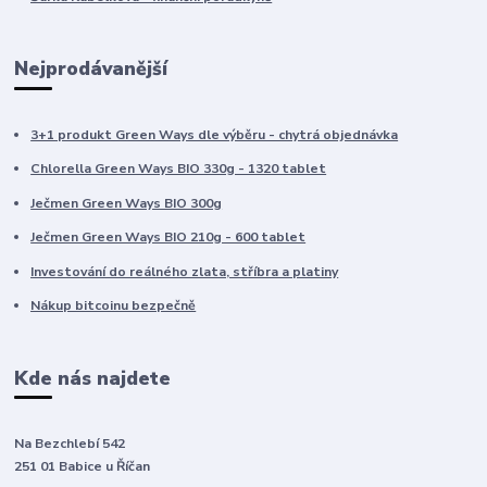
Nejprodávanější
3+1 produkt Green Ways dle výběru - chytrá objednávka
Chlorella Green Ways BIO 330g - 1320 tablet
Ječmen Green Ways BIO 300g
Ječmen Green Ways BIO 210g - 600 tablet
Investování do reálného zlata, stříbra a platiny
Nákup bitcoinu bezpečně
Kde nás najdete
Na Bezchlebí 542
251 01 Babice u Říčan