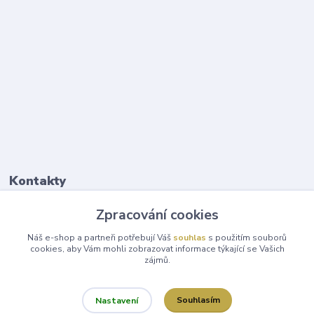
Kontakty
Zpracování cookies
Šárka Kubelková
+420 731 153 092
Náš e-shop a partneři potřebují Váš
souhlas
s použitím souborů
cookies, aby Vám mohli zobrazovat informace týkající se Vašich
zájmů.
info@zlate-zdravi.cz
Souhlasím
Nastavení