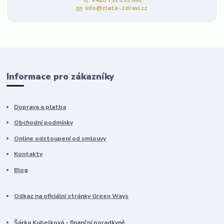
+420 731 153 092
info@zlate-zdravi.cz
Informace pro zákazníky
Doprava a platba
Obchodní podmínky
Online odstoupení od smlouvy
Kontakty
Blog
Odkaz na oficiální stránky Green Ways
Šárka Kubelková - finanční poradkyně