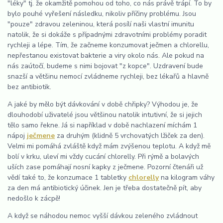
"léky" tj. že okamžitě pomohou od toho, co nás právě trápí. To by
bylo pouhé vyřešení následku, nikoliv příčiny problému. Jsou
"pouze" zdravou zeleninou, která posílí naši vlastní imunitu
natolik, že si dokáže s případnými zdravotními problémy poradit
rychleji a lépe. Tím, že začneme konzumovat ječmen a chlorellu,
nepřestanou existovat bakterie a viry okolo nás. Ale pokud na
nás zaútočí, budeme s nimi bojovat "z kopce". Uzdravení bude
snazší a většinu nemocí zvládneme rychleji, bez lékařů a hlavně
bez antibiotik.
A jaké by mělo být dávkování v době chřipky? Výhodou je, že
dlouhodobí uživatelé jsou většinou natolik intutivní, že si jejich
tělo samo řekne. Já si například v době nachlazení míchám 1
nápoj
ječmene
za druhým (klidně 5 vrchovatých lžiček za den).
Velmi mi pomáhá zvláště když mám zvýšenou teplotu. A když mě
bolí v krku, uleví mi vždy cucání chlorelly. Při rýmě a bolavých
uších zase pomáhají nosní kapky z ječmene. Pozorní čtenáři už
vědí také to, že konzumace 1 tabletky
chlorelly
na kilogram váhy
za den má antibiotický účinek. Jen je třeba dostatečně pít, aby
nedošlo k zácpě!
A když se náhodou nemoc vyšší dávkou zeleného zvládnout